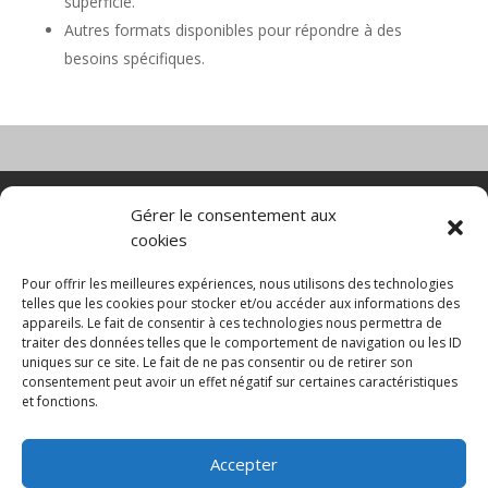
superficie.
Autres formats disponibles pour répondre à des
besoins spécifiques.
Nacelle verticale
Benne basculante
Gérer le consentement aux
Transpalette electrique
CGV
cookies
Mentions légales
Politique de confidentialité et protection des
Pour offrir les meilleures expériences, nous utilisons des technologies
données
telles que les cookies pour stocker et/ou accéder aux informations des
appareils. Le fait de consentir à ces technologies nous permettra de
Paiement sécurisé
Gérer mes cookies
traiter des données telles que le comportement de navigation ou les ID
Nous contacter
Guides d’achat
uniques sur ce site. Le fait de ne pas consentir ou de retirer son
Secteurs d’activité
Engins de manutention
consentement peut avoir un effet négatif sur certaines caractéristiques
Blanchisserie
Mise en rayon
Entrepôt
et fonctions.
Conteneurs maritimes
Accepter
© 2025 MNG SORARE. Tous droits réservés. Prix