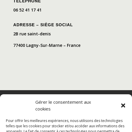
TÉLÉPHONE
06 52 41 17 41
ADRESSE – SIÈGE SOCIAL
2B rue saint-denis
77400 Lagny-Sur-Marne – France
Nacelle verticale
Benne basculante
Gérer le consentement aux
Transpalette electrique
CGV
cookies
Mentions légales
Politique de confidentialité et protection des
Pour offrir les meilleures expériences, nous utilisons des technologies
données
telles que les cookies pour stocker et/ou accéder aux informations des
appareils. Le fait de consentir à ces technologies nous permettra de
Paiement sécurisé
Gérer mes cookies