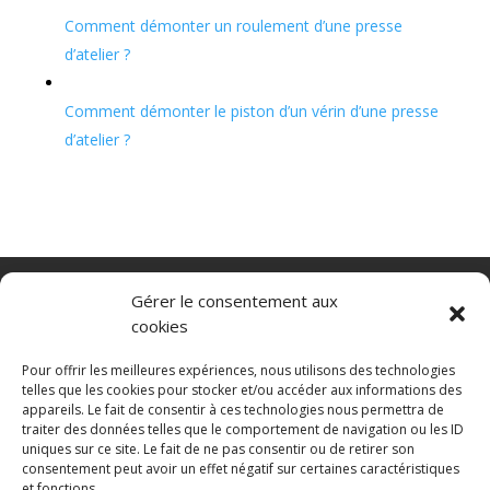
Comment démonter un roulement d’une presse
d’atelier ?
Comment démonter le piston d’un vérin d’une presse
d’atelier ?
Nacelle verticale
Benne basculante
Gérer le consentement aux
Transpalette electrique
CGV
cookies
Mentions légales
Politique de confidentialité et protection des
Pour offrir les meilleures expériences, nous utilisons des technologies
données
telles que les cookies pour stocker et/ou accéder aux informations des
appareils. Le fait de consentir à ces technologies nous permettra de
Paiement sécurisé
Gérer mes cookies
traiter des données telles que le comportement de navigation ou les ID
Nous contacter
Guides d’achat
uniques sur ce site. Le fait de ne pas consentir ou de retirer son
Secteurs d’activité
Engins de manutention
consentement peut avoir un effet négatif sur certaines caractéristiques
Blanchisserie
Mise en rayon
Entrepôt
et fonctions.