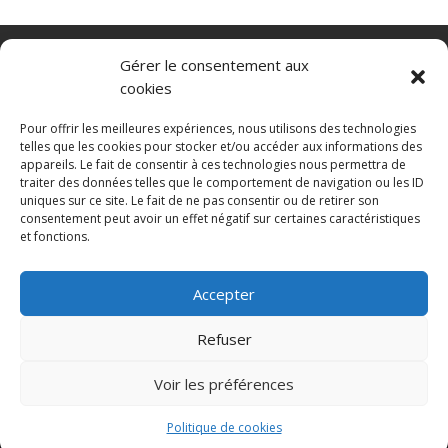
Nacelle verticale
Benne basculante
Gérer le consentement aux
Transpalette electrique
CGV
cookies
Mentions légales
Politique de confidentialité et protection des
Pour offrir les meilleures expériences, nous utilisons des technologies
données
telles que les cookies pour stocker et/ou accéder aux informations des
appareils. Le fait de consentir à ces technologies nous permettra de
Paiement sécurisé
Gérer mes cookies
traiter des données telles que le comportement de navigation ou les ID
Nous contacter
Guides d’achat
uniques sur ce site. Le fait de ne pas consentir ou de retirer son
Secteurs d’activité
Engins de manutention
consentement peut avoir un effet négatif sur certaines caractéristiques
Blanchisserie
Mise en rayon
Entrepôt
et fonctions.
Conteneurs maritimes
Accepter
© 2025 MNG SORARE. Tous droits réservés. Prix
affichés en euros et hors TVA. Site dédié aux
Refuser
professionnels
Voir les préférences
Politique de cookies