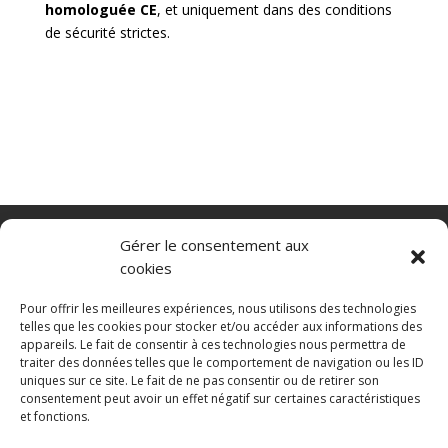
homologuée CE
, et uniquement dans des conditions
de sécurité strictes.
Nacelle verticale
Benne basculante
Gérer le consentement aux
Transpalette electrique
CGV
cookies
Mentions légales
Politique de confidentialité et protection des
Pour offrir les meilleures expériences, nous utilisons des technologies
données
telles que les cookies pour stocker et/ou accéder aux informations des
appareils. Le fait de consentir à ces technologies nous permettra de
Paiement sécurisé
Gérer mes cookies
traiter des données telles que le comportement de navigation ou les ID
Nous contacter
Guides d’achat
uniques sur ce site. Le fait de ne pas consentir ou de retirer son
Secteurs d’activité
Engins de manutention
consentement peut avoir un effet négatif sur certaines caractéristiques
Blanchisserie
Mise en rayon
Entrepôt
et fonctions.
Conteneurs maritimes