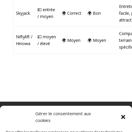
Entret
💶 entrée
Skyjack
🌍 Correct
🌍 Bon
facile, 
/ moyen
attract
Compa
Niftylift /
💷 moyen
🌍 Moyen
🌍 Moyen
terrain
Hinowa
/ élevé
spécif
Nacelle verticale
Benne basculante
Gérer le consentement aux
Transpalette electrique
CGV
cookies
Mentions légales
Politique de confidentialité et protection des