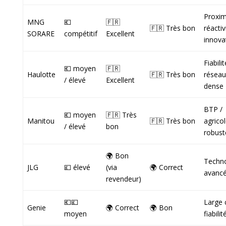
Proxim
MNG
💶
🇫🇷
🇫🇷 Très bon
réactiv
SORARE
compétitif
Excellent
innova
Fiabilit
💶 moyen
🇫🇷
Haulotte
🇫🇷 Très bon
réseau
/ élevé
Excellent
dense
BTP /
💶 moyen
🇫🇷 Très
Manitou
🇫🇷 Très bon
agricol
/ élevé
bon
robust
🌍 Bon
Techno
JLG
💷 élevé
(via
🌍 Correct
avanc
revendeur)
💶💷
Large 
Genie
🌍 Correct
🌍 Bon
moyen
fiabilit