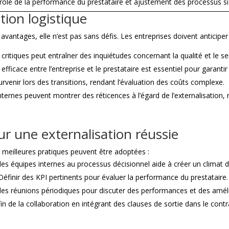
rôle de la performance du prestataire et ajustement des processus si
ation logistique
vantages, elle n’est pas sans défis. Les entreprises doivent anticiper 
itiques peut entraîner des inquiétudes concernant la qualité et le ser
ficace entre l’entreprise et le prestataire est essentiel pour garantir l
venir lors des transitions, rendant l’évaluation des coûts complexe.
ternes peuvent montrer des réticences à l’égard de l’externalisation, 
ur une externalisation réussie
 meilleures pratiques peuvent être adoptées :
les équipes internes au processus décisionnel aide à créer un climat 
éfinir des KPI pertinents pour évaluer la performance du prestataire.
es réunions périodiques pour discuter des performances et des améli
fin de la collaboration en intégrant des clauses de sortie dans le contr