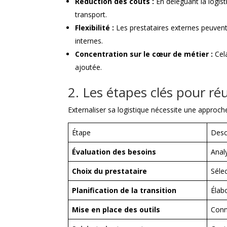
Réduction des coûts :
En déléguant la logis
transport.
Flexibilité :
Les prestataires externes peuvent 
internes.
Concentration sur le cœur de métier :
Cela
ajoutée.
2. Les étapes clés pour réu
Externaliser sa logistique nécessite une approch
Étape
Desc
Évaluation des besoins
Analy
Choix du prestataire
Sélec
Planification de la transition
Élab
Mise en place des outils
Conn