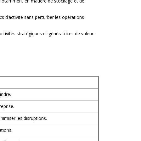
s, notamment en matière de stockage et de
s d’activité sans perturber les opérations
ctivités stratégiques et génératrices de valeur
indre.
reprise.
nimiser les disruptions.
ations.