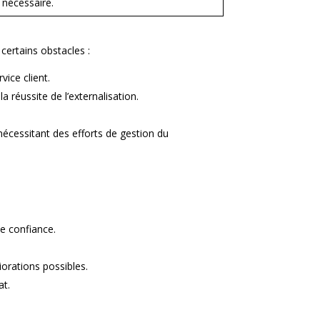
 nécessaire.
certains obstacles :
vice client.
a réussite de l’externalisation.
nécessitant des efforts de gestion du
de confiance.
orations possibles.
at.