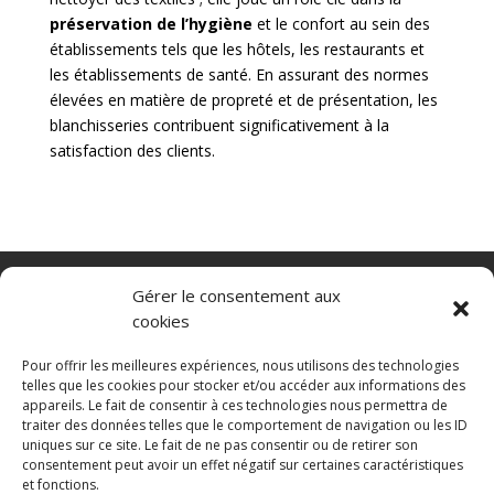
préservation de l’hygiène
et le confort au sein des
établissements tels que les hôtels, les restaurants et
les établissements de santé. En assurant des normes
élevées en matière de propreté et de présentation, les
blanchisseries contribuent significativement à la
satisfaction des clients.
Nacelle verticale
Benne basculante
Gérer le consentement aux
Transpalette electrique
CGV
cookies
Mentions légales
Politique de confidentialité et protection des
Pour offrir les meilleures expériences, nous utilisons des technologies
données
telles que les cookies pour stocker et/ou accéder aux informations des
appareils. Le fait de consentir à ces technologies nous permettra de
Paiement sécurisé
Gérer mes cookies
traiter des données telles que le comportement de navigation ou les ID
Nous contacter
Guides d’achat
uniques sur ce site. Le fait de ne pas consentir ou de retirer son
Secteurs d’activité
Engins de manutention
consentement peut avoir un effet négatif sur certaines caractéristiques
Blanchisserie
Mise en rayon
Entrepôt
et fonctions.