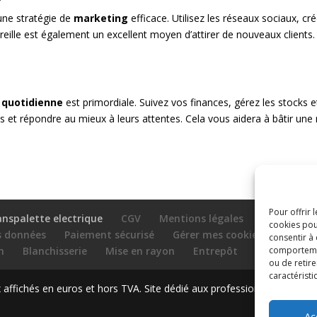
 une stratégie de
marketing
efficace. Utilisez les réseaux sociaux, c
oreille est également un excellent moyen d’attirer de nouveaux clients
 quotidienne
est primordiale. Suivez vos finances, gérez les stocks et
s et répondre au mieux à leurs attentes. Cela vous aidera à bâtir une 
Pour offrir 
anspalette electrique
CGV
Mentions légales
cookies pou
es données
Paiement sécurisé
Gérer mes cookies
Nous c
consentir à
comportement
n
Blanchisserie
Mise en rayon
Entrepôt
Conteneurs
ou de retire
caractéristi
ffichés en euros et hors TVA. Site dédié aux professionnels
Ac