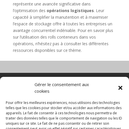
représente une avancée significative dans
l’optimisation des
opérations logistiques
. Leur
capacité à simplifier la manutention et à maximiser
l’espace de stockage offre à toutes les entreprises un
avantage concurrentiel indéniable. Pour en savoir plus
sur l’utilisation des rolls conteneurs dans vos
opérations, n’hésitez pas à consulter les différentes
ressources disponibles sur ce thème.
Nacelle verticale
Benne basculante
Gérer le consentement aux
Transpalette electrique
CGV
cookies
Mentions légales
Politique de confidentialité et protection des
Pour offrir les meilleures expériences, nous utilisons des technologies
données
telles que les cookies pour stocker et/ou accéder aux informations des
appareils. Le fait de consentir à ces technologies nous permettra de
Paiement sécurisé
Gérer mes cookies
traiter des données telles que le comportement de navigation ou les ID
Nous contacter
Guides d’achat
uniques sur ce site. Le fait de ne pas consentir ou de retirer son
Secteurs d’activité
Engins de manutention
consentement peut avoir un effet négatif sur certaines caractéristiques