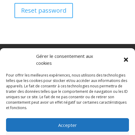
Reset password
Nacelle verticale
Benne basculante
Gérer le consentement aux
Transpalette electrique
CGV
cookies
Mentions légales
Politique de confidentialité et protection des
Pour offrir les meilleures expériences, nous utilisons des technologies
données
telles que les cookies pour stocker et/ou accéder aux informations des
appareils. Le fait de consentir à ces technologies nous permettra de
Paiement sécurisé
Gérer mes cookies
traiter des données telles que le comportement de navigation ou les ID
Nous contacter
Guides d’achat
uniques sur ce site. Le fait de ne pas consentir ou de retirer son
Secteurs d’activité
Engins de manutention
consentement peut avoir un effet négatif sur certaines caractéristiques
Blanchisserie
Mise en rayon
Entrepôt
et fonctions.
Conteneurs maritimes
Accepter
© 2025 MNG SORARE. Tous droits réservés. Prix