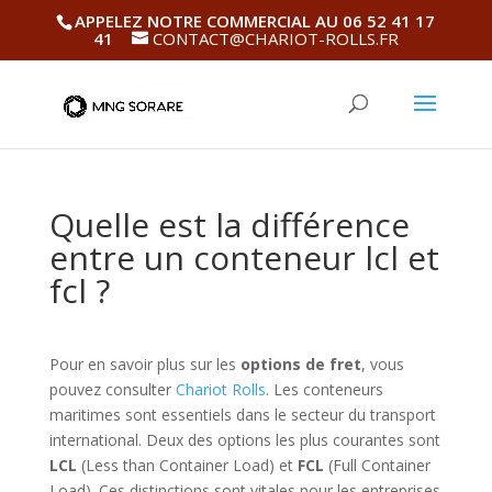
APPELEZ NOTRE COMMERCIAL AU 06 52 41 17
41
CONTACT@CHARIOT-ROLLS.FR
Quelle est la différence
entre un conteneur lcl et
fcl ?
Pour en savoir plus sur les
options de fret
, vous
pouvez consulter
Chariot Rolls
. Les conteneurs
maritimes sont essentiels dans le secteur du transport
international. Deux des options les plus courantes sont
LCL
(Less than Container Load) et
FCL
(Full Container
Load). Ces distinctions sont vitales pour les entreprises