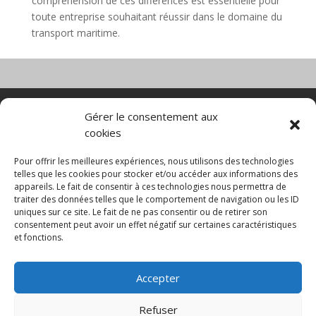
compréhension de ces différences est essentielle pour
toute entreprise souhaitant réussir dans le domaine du
transport maritime.
Nacelle verticale
Benne basculante
Gérer le consentement aux
Transpalette electrique
CGV
cookies
Mentions légales
Politique de confidentialité et protection des
Pour offrir les meilleures expériences, nous utilisons des technologies
données
telles que les cookies pour stocker et/ou accéder aux informations des
appareils. Le fait de consentir à ces technologies nous permettra de
Paiement sécurisé
Gérer mes cookies
traiter des données telles que le comportement de navigation ou les ID
Nous contacter
Guides d’achat
uniques sur ce site. Le fait de ne pas consentir ou de retirer son
Secteurs d’activité
Engins de manutention
consentement peut avoir un effet négatif sur certaines caractéristiques
Blanchisserie
Mise en rayon
Entrepôt
et fonctions.
Conteneurs maritimes
Accepter
© 2025 MNG SORARE. Tous droits réservés. Prix
affichés en euros et hors TVA. Site dédié aux
Refuser