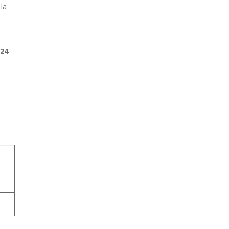
 la
à
24