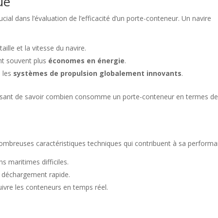
ue
al dans l’évaluation de l’efficacité d’un porte-conteneur. Un navire
 taille et la vitesse du navire.
nt souvent plus
économes en énergie
.
e les
systèmes de propulsion globalement innovants
.
téressant de savoir combien consomme un porte-conteneur en termes d
nombreuses caractéristiques techniques qui contribuent à sa performa
s maritimes difficiles.
le déchargement rapide.
uivre les conteneurs en temps réel.