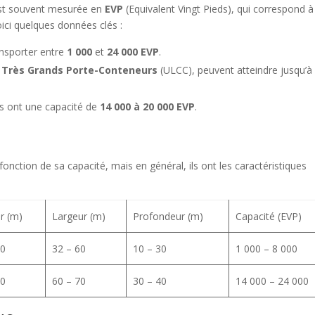
est souvent mesurée en
EVP
(Equivalent Vingt Pieds), qui correspond à
ici quelques données clés :
ansporter entre
1 000
et
24 000 EVP
.
s
Très Grands Porte-Conteneurs
(ULCC), peuvent atteindre jusqu’
s ont une capacité de
14 000 à 20 000 EVP
.
onction de sa capacité, mais en général, ils ont les caractéristiques
r (m)
Largeur (m)
Profondeur (m)
Capacité (EVP)
00
32 – 60
10 – 30
1 000 – 8 000
50
60 – 70
30 – 40
14 000 – 24 000