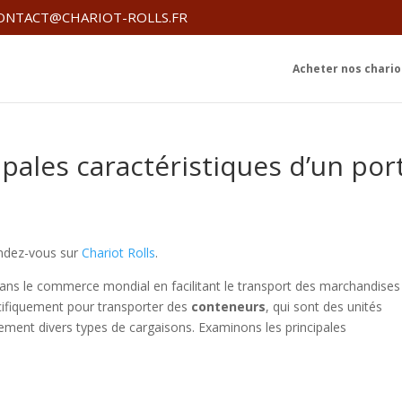
ONTACT@CHARIOT-ROLLS.FR
Acheter nos chariot
ipales caractéristiques d’un por
endez-vous sur
Chariot Rolls
.
ans le commerce mondial en facilitant le transport des marchandises
cifiquement pour transporter des
conteneurs
, qui sont des unités
ement divers types de cargaisons. Examinons les principales