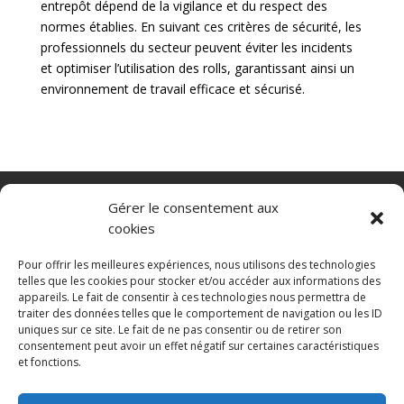
entrepôt dépend de la vigilance et du respect des
normes établies. En suivant ces critères de sécurité, les
professionnels du secteur peuvent éviter les incidents
et optimiser l’utilisation des rolls, garantissant ainsi un
environnement de travail efficace et sécurisé.
Nacelle verticale
Benne basculante
Gérer le consentement aux
Transpalette electrique
CGV
cookies
Mentions légales
Politique de confidentialité et protection des
Pour offrir les meilleures expériences, nous utilisons des technologies
données
telles que les cookies pour stocker et/ou accéder aux informations des
appareils. Le fait de consentir à ces technologies nous permettra de
Paiement sécurisé
Gérer mes cookies
traiter des données telles que le comportement de navigation ou les ID
Nous contacter
Guides d’achat
uniques sur ce site. Le fait de ne pas consentir ou de retirer son
Secteurs d’activité
Engins de manutention
consentement peut avoir un effet négatif sur certaines caractéristiques
Blanchisserie
Mise en rayon
Entrepôt
et fonctions.
Conteneurs maritimes