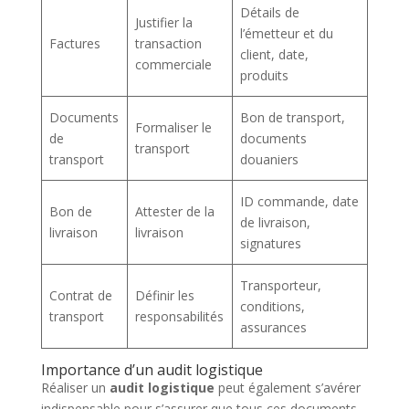
Détails de
Justifier la
l’émetteur et du
Factures
transaction
client, date,
commerciale
produits
Documents
Bon de transport,
Formaliser le
de
documents
transport
transport
douaniers
ID commande, date
Bon de
Attester de la
de livraison,
livraison
livraison
signatures
Transporteur,
Contrat de
Définir les
conditions,
transport
responsabilités
assurances
Importance d’un audit logistique
Réaliser un
audit logistique
peut également s’avérer
indispensable pour s’assurer que tous ces documents