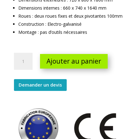
Dimensions internes : 660 x 740 x 1640 mm
Roues : deux roues fixes et deux pivotantes 100mm
Construction : Electro-galvanisé
Montage : pas d’outils nécessaires
Roll
Ajouter au panier
2
côtés
grandes
mailles
Demander un devis
quantity