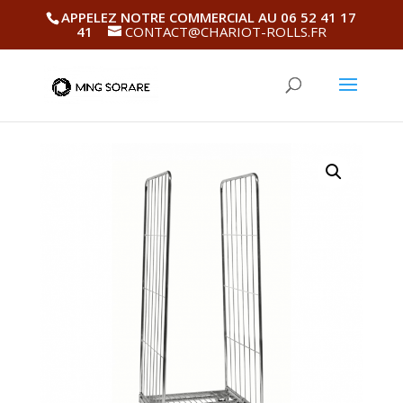
APPELEZ NOTRE COMMERCIAL AU 06 52 41 17
41
CONTACT@CHARIOT-ROLLS.FR