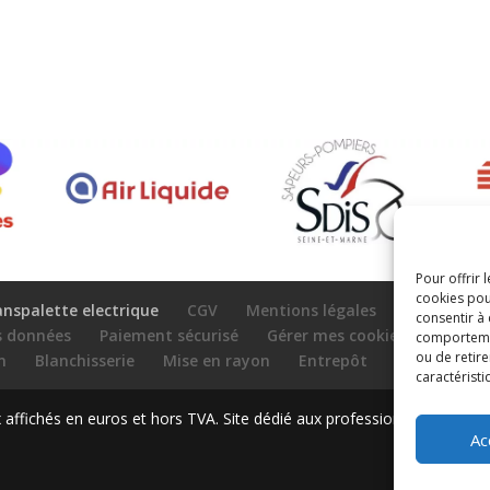
Pour offrir 
cookies pou
anspalette electrique
CGV
Mentions légales
consentir à
es données
Paiement sécurisé
Gérer mes cookies
Nous c
comportement
ou de retire
n
Blanchisserie
Mise en rayon
Entrepôt
Conteneurs
caractéristi
ffichés en euros et hors TVA. Site dédié aux professionnels
Ac