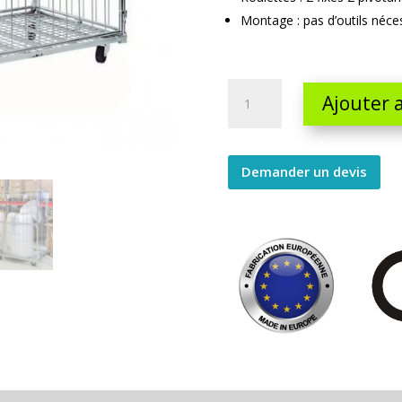
Montage : pas d’outils néce
Roll
Ajouter 
4
côtés
pour
Demander un devis
charge
longue
quantity