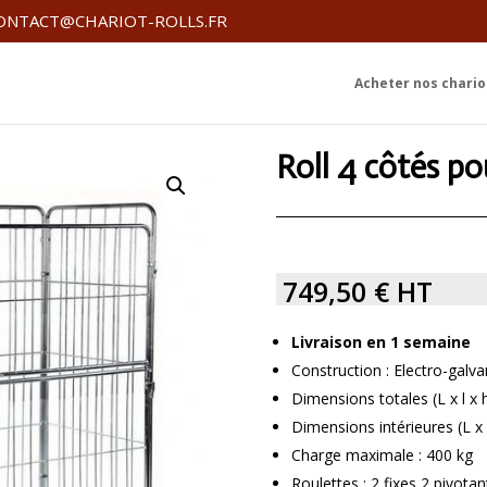
ONTACT@CHARIOT-ROLLS.FR
Acheter nos chariot
Roll 4 côtés p
749,50
€
HT
Livraison en 1 semaine
Construction : Electro-galva
Dimensions totales (L x l x
Dimensions intérieures (L x
Charge maximale : 400 kg
Roulettes : 2 fixes 2 pivo