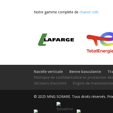
Notre gamme complète de
chariot rolls
Nacelle verticale
Benne basculante
Tr
Politique de confidentialité et protection d
Secteurs d’activité
Engins de manutentio
© 2025 MNG SORARE. Tous droits réservés. Prix a