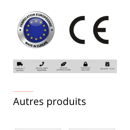
le
côté
quantity
Autres produits