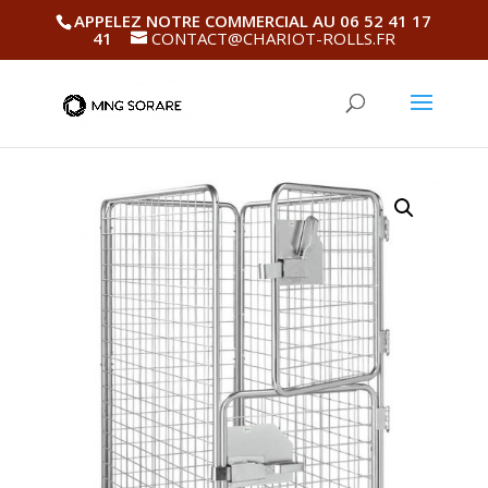
APPELEZ NOTRE COMMERCIAL AU 06 52 41 17
41
CONTACT@CHARIOT-ROLLS.FR