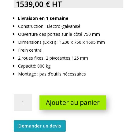
1539,00
€
HT
Livraison en 1 semaine
Construction : Electro-galvanisé
Ouverture des portes sur le côté 750 mm
Dimensions (LxlxH) : 1200 x 750 x 1695 mm
Frein central
2 roues fixes, 2 pivotantes 125 mm
Capacité: 800 kg
Montage : pas d’outils nécessaires
Roll
Ajouter au panier
avec
deux
demies
portes
Demander un devis
sur