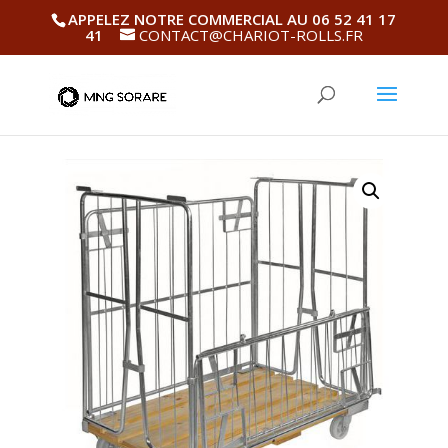
APPELEZ NOTRE COMMERCIAL AU 06 52 41 17
41
CONTACT@CHARIOT-ROLLS.FR