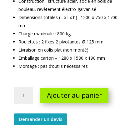
Construction : structure acier, socle en bois de
bouleau, revêtement électro-galvanisé
Dimensions totales (L x l x h) : 1200 x 750 x 1700
mm
Charge maximale : 800 kg
Roulettes : 2 fixes 2 pivotantes Ø 125 mm
Livraison en colis plat (non monté)
Emballage carton – 1280 x 1580 x 190 mm
Montage : pas d’outils nécessaires
Roll
Ajouter au panier
deux
demies
portes
avec
Demander un devis
plateforme
bois