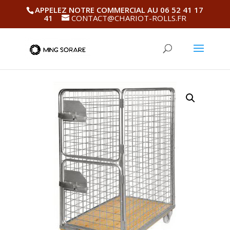
APPELEZ NOTRE COMMERCIAL AU 06 52 41 17
41
CONTACT@CHARIOT-ROLLS.FR